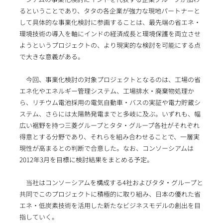
るということであり、タタの各企業が強力な現地パートナーと
して具体的な事業化検討に参画することは、最先端の省エネ・
環境技術の導入を軸にインドの経済成長と環境保護を両立させ
ようというプロジェクトの、より現実的な検討を可能にする点
で大きな意義がある。
今回、事業化検討の対象プロジェクトとなるのは、工場の省
エネ化やエネルギー管理システム、工場排水・廃棄物処理か
ら、リチウム電池採用の電気自動車・バスの実証や電力貯蔵シ
ステム、さらには太陽熱発電までと多岐に及ぶ。いずれも、幅
広い裾野を持つ三菱グループとタタ・グループ各社がそれぞれ
得意とする分野であり、それらを組み合わせることで、一層実
現性が高まるとの判断で合意した。なお、コンソーシアムは
2012年3月を目標に検討結果をまとめる予定。
当社はコンソーシアムを構成する4社およびタタ・グループと
共同でこのプロジェクトに積極的に取り組み、日本の優れた省
エネ・低炭素技術を活用した新たなビジネスモデルの創出を目
指していく。