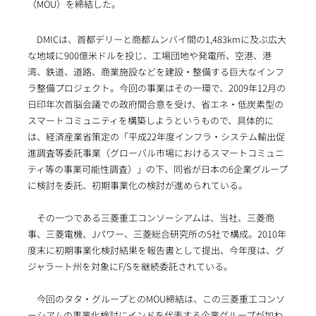
（MOU）を締結した。
DMICは、首都デリーと商都ムンバイ間の1,483kmに及ぶ広大
な地域に900億米ドルを投じ、工場団地や発電所、空港、港
湾、鉄道、道路、商業施設などを建設・整備する巨大なインフ
ラ整備プロジェクト。今回の事業はその一環で、2009年12月の
日印年次首脳会議での政府間合意を受け、省エネ・低炭素型の
スマートコミュニティを構築しようというもので、具体的に
は、経済産業省策定の「平成22年度インフラ・システム輸出促
進調査等委託事業（グローバル市場におけるスマートコミュニ
ティ等の事業可能性調査）」の下、同省が日本の6企業グループ
に検討を委託、初期事業化の検討が進められている。
その一つである三菱重工コンソーシアムは、当社、三菱商
事、三菱電機、Jパワー、三菱総合研究所の5社で構成。2010年
度末に初期事業化検討結果を報告書として提出、今年度は、グ
ジャラート州を対象にF/Sを継続委託されている。
今回のタタ・グループとのMOU締結は、この三菱重工コンソ
ーシアムの事業化検討にインドを代表する企業グループが加わ