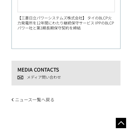
【三菱日立パワーシステムズ株式会社】 タイのBLCP火
【Prim
力発電所を12年間にわたり継続保守サービス IPPのBLCP
社向け
パワー社と第3期長期保守契約を締結
MEDIA CONTACTS
メディア問い合わせ
ニュース一覧へ戻る