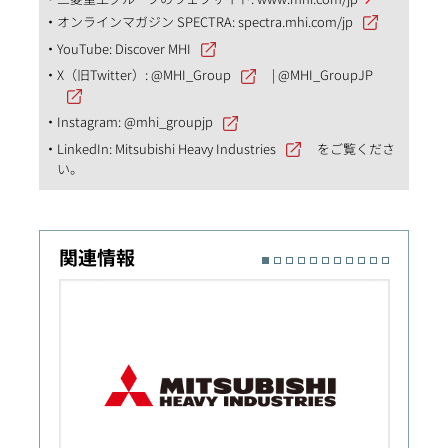
オンラインマガジン SPECTRA:
spectra.mhi.com/jp
YouTube:
Discover MHI
X（旧Twitter）:
@MHI_Group
|
@MHI_GroupJP
Instagram:
@mhi_groupjp
LinkedIn:
Mitsubishi Heavy Industries
をご覧くださ
い。
関連情報