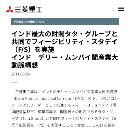
メ
イ
ン
PRESS INFORMATION
コ
インド最大の財閥タタ・グループと
ン
共同でフィージビリティ・スタデイ
テ
（F/S）を実施
ン
インド デリー・ムンバイ間産業大
ツ
に
動脈構想
移
2011-08-26
動
三菱重工業は、インドのデリー・ムンバイ間産業大動脈構想
（Delhi Mumbai Industrial Corridor：DMIC）の下、当社がコン
ソーシアムリーダーとして推進するスマートコミュニティ（環
境配慮型都市）構築事業で、同国最大の財閥であるタタ・グル
ープ（Tata Group）と共同でフィージビリティ・スタデイ（事
業可能性調査：F/S）を実施することで合意し、このほど覚書