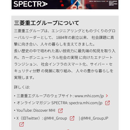
三菱重工グループについて
三菱重工グループは、エンジニアリングとものづくりのグロ
ーバルリーダーとして、 1884年の創立以来、 社会課題に真
摯に向き合い、人々の暮らしを支えてきました。
長い歴史の中で培われた高い技術力に最先端の知見を取り入
れ、カーボンニュートラル社会の実現 に向けたエナジート
ランジション、 社会インフラのスマート化、サイバー・セ
キュリティ分野 の発展に取り組み、 人々の豊かな暮らしを
実現します。
詳しくは:
三菱重工グループのウェブサイト:
www.mhi.com/jp
オンラインマガジン SPECTRA:
spectra.mhi.com/jp
YouTube:
Discover MHI
X（旧Twitter）:
@MHI_Group
|
@MHI_GroupJP