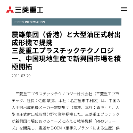
メ
イ
ン
PRESS INFORMATION
コ
震雄集団（香港）と大型油圧式射出
ン
成形機で提携
テ
三菱重工プラスチックテクノロジ
ン
ー、中国現地生産で新興国市場を積
ツ
に
極開拓
移
2011-03-29
動
三菱重工プラスチックテクノロジー株式会社（三菱重工プラ
テック、社長：佐藤 敏弥、本社：名古屋市中村区）は、中国の
大手射出成形機メーカー震雄集団（震雄、本社：香港）と、大
型油圧式射出成形機分野で業務提携した。三菱重工プラテック
が新興国市場におけるニーズに応える戦略機種「MMXシリー
ズ」を開発し、震雄からOEM（相手先ブランドによる生産）供