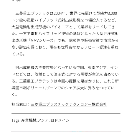
三菱重工プラテックは2004年、世界に先駆けて型締力3,000
トン級の電動ハイブリッド式射出成形機を市場投入するなど、
大型電動射出成形機のパイオニアとして業界をリードしてき
た。一方で電動ハイブリッド技術の基盤となった大型油圧式射
出成形機「MMVシリーズ」でも、信頼性や販売実績で市場から
高い評価を得ており、現在も世界各地からリピート受注を重ね
ている。
射出成形機の主要市場となっている中国、東南アジア、イン
ドなどでは、依然として油圧式に対する需要が主流を占めてい
る。三菱重工プラテックは今回の提携を足掛かりに、これら新
興国市場ボリュームゾーンでのシェア拡大に弾みをつけてい
く。
担当窓口：
三菱重工プラスチックテクノロジー株式会社
Tags: 産業機械,アジア,I&Iドメイン