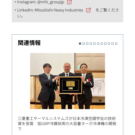
Instagram:
@mhi_groupjp
LinkedIn:
Mitsubishi Heavy Industries
をご覧くださ
い。
関連情報
三菱重工サーマルシステムズが日本冷凍空調学会の技術
三菱造
賞を受賞 低GWP冷媒採用の大容量ターボ冷凍機の開発
2番船
で
き新門