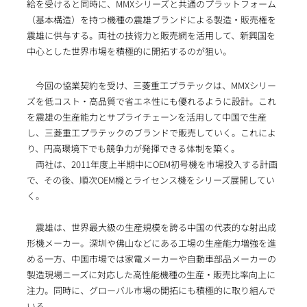
給を受けると同時に、MMXシリーズと共通のプラットフォーム
（基本構造）を持つ機種の震雄ブランドによる製造・販売権を
震雄に供与する。両社の技術力と販売網を活用して、新興国を
中心とした世界市場を積極的に開拓するのが狙い。
今回の協業契約を受け、三菱重工プラテックは、MMXシリー
ズを低コスト・高品質で省エネ性にも優れるように設計。これ
を震雄の生産能力とサプライチェーンを活用して中国で生産
し、三菱重工プラテックのブランドで販売していく。これによ
り、円高環境下でも競争力が発揮できる体制を築く。
両社は、2011年度上半期中にOEM初号機を市場投入する計画
で、その後、順次OEM機とライセンス機をシリーズ展開してい
く。
震雄は、世界最大級の生産規模を誇る中国の代表的な射出成
形機メーカー。深圳や佛山などにある工場の生産能力増強を進
める一方、中国市場では家電メーカーや自動車部品メーカーの
製造現場ニーズに対応した高性能機種の生産・販売比率向上に
注力。同時に、グローバル市場の開拓にも積極的に取り組んで
いる。