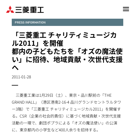
メ
イ
ン
PRESS INFORMATION
コ
「三菱重工 チャリティミュージカ
ン
ル2011」を開催
テ
都内の子どもたちを「オズの魔法使
ン
い」に招待、地域貢献・次世代支援
ツ
に
へ
移
2011-01-28
動
三菱重工業は1月29日（土）、東京・品川駅前の「THE
GRAND HALL」（港区港南2-16-4 品川グランドセントラルタワ
ー3階）で「三菱重工 チャリティミュージカル2011」を開催す
る。CSR（企業の社会的責任）に基づく地域貢献・次世代支援
活動の一環で、劇団ポプラによる「オズの魔法使い」の公演
に、東京都内の小学生など400人余りを招待する。