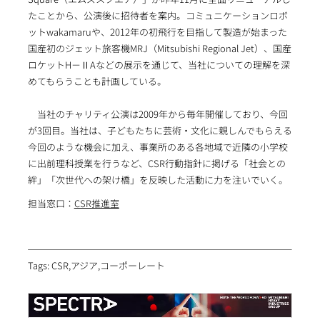
たことから、公演後に招待者を案内。コミュニケーションロボ
ットwakamaruや、2012年の初飛行を目指して製造が始まった
国産初のジェット旅客機MRJ（Mitsubishi Regional Jet）、国産
ロケットH－ⅡAなどの展示を通じて、当社についての理解を深
めてもらうことも計画している。
当社のチャリティ公演は2009年から毎年開催しており、今回
が3回目。当社は、子どもたちに芸術・文化に親しんでもらえる
今回のような機会に加え、事業所のある各地域で近隣の小学校
に出前理科授業を行うなど、CSR行動指針に掲げる「社会との
絆」「次世代への架け橋」を反映した活動に力を注いでいく。
担当窓口：
CSR推進室
Tags: CSR,アジア,コーポーレート