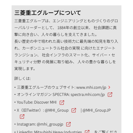
三菱重工グループについて
三菱重工グループは、エンジニアリングとものづくりのグロ
ーバルリーダーとして、 1884年の創立以来、 社会課題に真
摯に向き合い、人々の暮らしを支えてきました。
長い歴史の中で培われた高い技術力に最先端の知見を取り入
れ、カーボンニュートラル社会の実現 に向けたエナジート
ランジション、 社会インフラのスマート化、サイバー・セ
キュリティ分野 の発展に取り組み、 人々の豊かな暮らしを
実現します。
詳しくは:
三菱重工グループのウェブサイト:
www.mhi.com/jp
オンラインマガジン SPECTRA:
spectra.mhi.com/jp
YouTube:
Discover MHI
X（旧Twitter）:
@MHI_Group
|
@MHI_GroupJP
Instagram:
@mhi_groupjp
LinkedIn:
Mitsubishi Heavy Industries
をご覧くださ