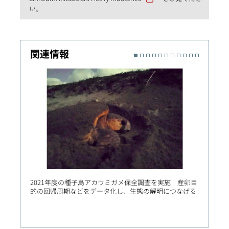
い。
関連情報
2021年度の種子島アカウミガメ保全調査を実施 産卵目
中国・
的の回帰周期などをデータ化し、生態の解明につなげる
局との
場の急