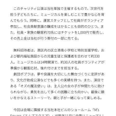
このチャリティ公演は当社単独で主催するもので、次世代を
担う子どもたちに、ミュージカルを楽しむことで豊かな心を育
んでもらう。同時に、運営スタッフとして社員がボランティア
参加し、社会貢献意識の醸成をはかることも目的のひとつ。ま
た、社員・家族の観客約70名にはチケットを1,000円で販売し、
その売上金は当社が行う寄付の一部に充てる。
無料招待者は、港区内の区立港南小学校と特別支援学校、お
よび都内福祉施設からの児童生徒と保護者を合わせて約330
人。ミュージカルは14時開演で、約30人の社員ボランティアが
準備から観客応対、後片付けまでを担当する。
劇団ポプラは、夢や良識を大切にした舞台づくりに定評があ
り、文化庁助成公演などでも多くの実績を持つ。また、演目で
ある「オズの魔法使い」は、主人公の女の子が仲間たちに助け
られながら、勇気を出して多くの困難に立ち向かい、最後に願
いをかなえるストーリーで、親と子が一緒になって楽しめる。
今回は会場に隣接する当社本社ビルのショールーム「M’s
Square（エムズスクエア）」が昨年11月に全面リニューアルし