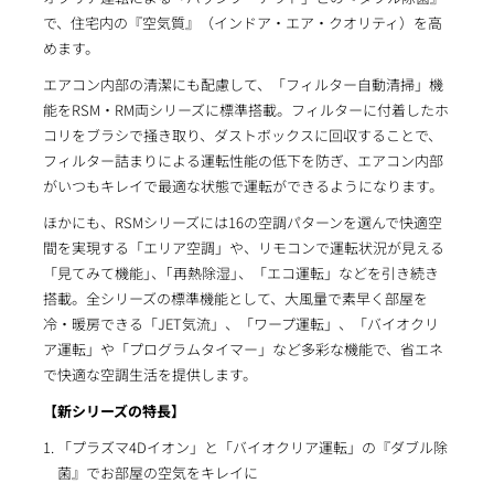
で、住宅内の『空気質』（インドア・エア・クオリティ）を高
めます。
エアコン内部の清潔にも配慮して、「フィルター自動清掃」機
能をRSM・RM両シリーズに標準搭載。フィルターに付着したホ
コリをブラシで掻き取り、ダストボックスに回収することで、
フィルター詰まりによる運転性能の低下を防ぎ、エアコン内部
がいつもキレイで最適な状態で運転ができるようになります。
ほかにも、RSMシリーズには16の空調パターンを選んで快適空
間を実現する「エリア空調」や、リモコンで運転状況が見える
「見てみて機能｣、｢再熱除湿｣、「エコ運転」などを引き続き
搭載。全シリーズの標準機能として、大風量で素早く部屋を
冷・暖房できる「JET気流」、「ワープ運転」、「バイオクリ
ア運転」や「プログラムタイマー」など多彩な機能で、省エネ
で快適な空調生活を提供します。
【新シリーズの特長】
「プラズマ4Dイオン」と「バイオクリア運転」の『ダブル除
菌』でお部屋の空気をキレイに