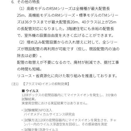
その他の特長
（1）高級モデルのRSMシリーズは全機種が最大配管長
25m、高機能モデルのRMシリーズ・標準モデルのTMシリー
ズは36クラスまでが最大配管長20m、40クラス以上が25m
の長配管対応になりました。3階建住宅にも余裕の配管長
で、室外機の設置自由度を大きく広げることができます。
（2）埋め込み配管設置からの入れ替えに対して、全シリー
ズが既設配管の再利用が可能です（但し、既設配管内の油の
除去は必要）。
配管の取替えが不要になるので、廃材が削減でき、据付工事
の時間も短縮。
リユース・省資源化に向けた取り組みを推進しております。
1
【プラズマ4Dイオンの抑制効果】
■ ウイルス
120ℓボックスの密閉容器内にてマイナスイオンを発生し、3分後の
試験結果。
実使用空間における実証結果ではありません。
[試験機関]NPO法人
バイオメディカルサイエンス研究会
[試験方法]120ℓの密閉容器内にマイナスイオンを発生させ、チャ
ンバー内のウイルス浮遊空気を回収し、その感染価を測定
[試験対象]浮遊ウイルス