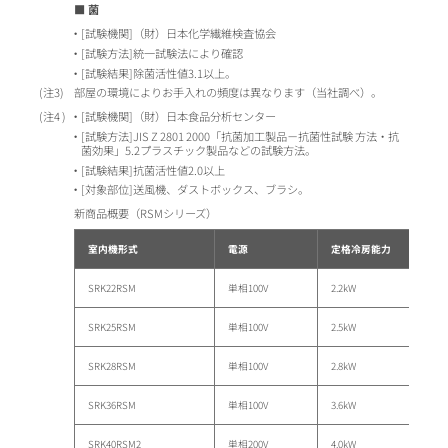
■ 菌
[試験機関]（財）日本化学繊維検査協会
[試験方法]統一試験法により確認
[試験結果]除菌活性値3.1以上。
3
部屋の環境によりお手入れの頻度は異なります（当社調べ）。
4
[試験機関]（財）日本食品分析センター
[試験方法]JIS Z 2801 2000「抗菌加工製品－抗菌性試験 方法・抗
菌効果」5.2プラスチック製品などの試験方法。
[試験結果]抗菌活性値2.0以上
[対象部位]送風機、ダストボックス、ブラシ。
新商品概要（RSMシリーズ）
室内機形式
電源
定格冷房能力
SRK22RSM
単相100V
2.2kW
SRK25RSM
単相100V
2.5kW
SRK28RSM
単相100V
2.8kW
SRK36RSM
単相100V
3.6kW
SRK40RSM2
単相200V
4.0kW