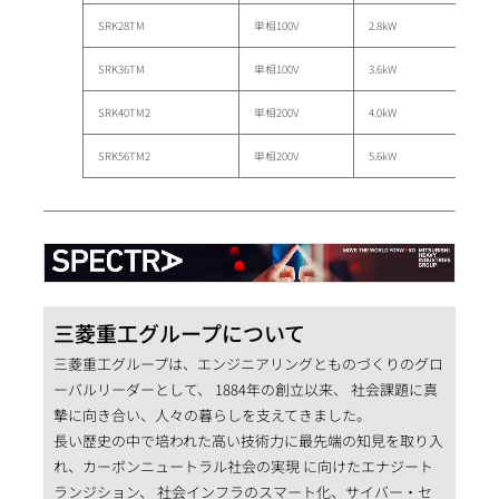
SRK28TM
単相100V
2.8kW
SRK36TM
単相100V
3.6kW
SRK40TM2
単相200V
4.0kW
SRK56TM2
単相200V
5.6kW
三菱重工グループについて
三菱重工グループは、エンジニアリングとものづくりのグロ
ーバルリーダーとして、 1884年の創立以来、 社会課題に真
摯に向き合い、人々の暮らしを支えてきました。
長い歴史の中で培われた高い技術力に最先端の知見を取り入
れ、カーボンニュートラル社会の実現 に向けたエナジート
ランジション、 社会インフラのスマート化、サイバー・セ