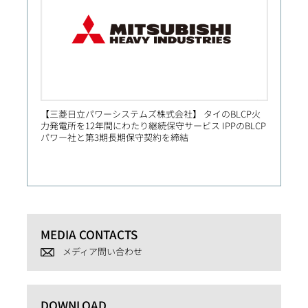
【三菱日立パワーシステムズ株式会社】 タイのBLCP火
【Prim
力発電所を12年間にわたり継続保守サービス IPPのBLCP
社向け
パワー社と第3期長期保守契約を締結
MEDIA CONTACTS
メディア問い合わせ
DOWNLOAD