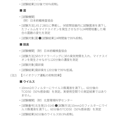
[試験結果]3分後で99％抑制。
■ 菌
[試験機関]
（財）日本紡織検査協会
[試験方法]JIS Z 2801に準拠し、9ℓ密閉容器内に試験菌液を滴下し
たフィルムをマイナスイオンを発生させながら24時間培養した場
合の菌数の変化を測定
[試験対象]菌 ●[試験結果]24時間後で99％抑制。
■ 脱臭
[試験機関]（財）日本紡織検査協会
[試験方法]5ℓのテドラーバッグに3ℓの臭気物質を入れ、マイナスイ
オンを発生させながら120分後の濃度を測定
[試験対象]腐卵臭
[試験結果]腐卵臭を120分後で99％低減。
2
【バイオクリア運転の抑制効果】
■ ウイルス
10mm2のフィルターにウイルス縣濁液を滴下し、60分後の
TCID50（50％感染価）を測定。実使用空間での実証結果ではあり
ません。
[試験機関]（財）北里環境科学センター
[試験番号]北生発15-0145 ●[試験方法]10mm2のフィルターにウイ
ルス縣濁液を滴下し、60分後のTCID50（50％感染価）を測定
[試験結果]60分後のウイルス99.9%抑制。