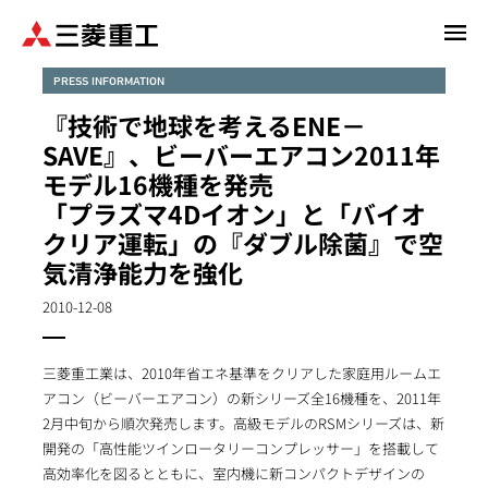
メ
イ
ン
PRESS INFORMATION
コ
『技術で地球を考えるENE－
ン
SAVE』、ビーバーエアコン2011年
テ
モデル16機種を発売
ン
「プラズマ4Dイオン」と「バイオ
ツ
に
クリア運転」の『ダブル除菌』で空
移
気清浄能力を強化
動
2010-12-08
三菱重工業は、2010年省エネ基準をクリアした家庭用ルームエ
アコン（ビーバーエアコン）の新シリーズ全16機種を、2011年
2月中旬から順次発売します。高級モデルのRSMシリーズは、新
開発の「高性能ツインロータリーコンプレッサー」を搭載して
高効率化を図るとともに、室内機に新コンパクトデザインの