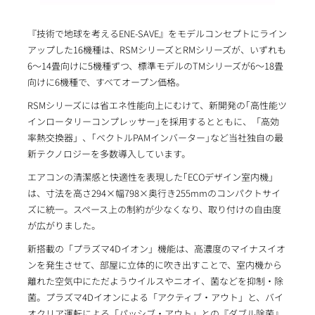
『技術で地球を考えるENE-SAVE』をモデルコンセプトにライン
アップした16機種は、RSMシリーズとRMシリーズが、いずれも
6～14畳向けに5機種ずつ、標準モデルのTMシリーズが6～18畳
向けに6機種で、すべてオープン価格。
RSMシリーズには省エネ性能向上にむけて、新開発の｢高性能ツ
インロータリーコンプレッサー｣を採用するとともに、「高効
率熱交換器」、｢ベクトルPAMインバーター｣など当社独自の最
新テクノロジーを多数導入しています。
エアコンの清潔感と快適性を表現した｢ECOデザイン室内機｣
は、寸法を高さ294×幅798×奥行き255mmのコンパクトサイ
ズに統一。スペース上の制約が少なくなり、取り付けの自由度
が広がりました。
新搭載の「プラズマ4Dイオン」機能は、高濃度のマイナスイオ
ンを発生させて、部屋に立体的に吹き出すことで、室内機から
離れた空気中にただようウイルスやニオイ、菌などを抑制・除
菌。プラズマ4Dイオンによる「アクティブ・アウト」と、バイ
オクリア運転による「パッシブ・アウト」との『ダブル除菌』