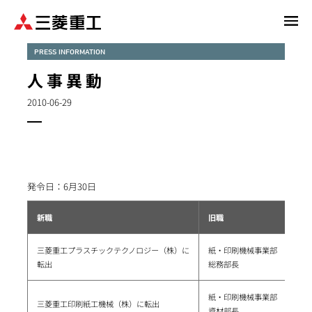
メ
イ
ン
PRESS INFORMATION
コ
人 事 異 動
ン
テ
2010-06-29
ン
ツ
に
移
動
発令日：6月30日
新職
旧職
三菱重工プラスチックテクノロジー（株）に
紙・印刷機械事業部
転出
総務部長
紙・印刷機械事業部
三菱重工印刷紙工機械（株）に転出
資材部長