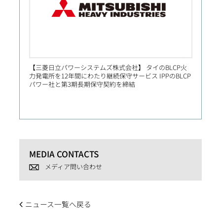
【三菱日立パワーシステムズ株式会社】 タイのBLCP火
【Prim
力発電所を12年間にわたり継続保守サービス IPPのBLCP
社向け
パワー社と第3期長期保守契約を締結
MEDIA CONTACTS
メディア問い合わせ
ニュース一覧へ戻る