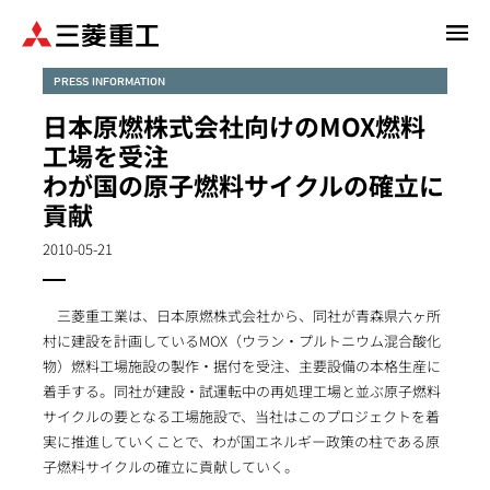
メ
イ
ン
PRESS INFORMATION
コ
日本原燃株式会社向けのMOX燃料
ン
工場を受注
テ
わが国の原子燃料サイクルの確立に
ン
貢献
ツ
に
2010-05-21
移
動
三菱重工業は、日本原燃株式会社から、同社が青森県六ヶ所
村に建設を計画しているMOX（ウラン・プルトニウム混合酸化
物）燃料工場施設の製作・据付を受注、主要設備の本格生産に
着手する。同社が建設・試運転中の再処理工場と並ぶ原子燃料
サイクルの要となる工場施設で、当社はこのプロジェクトを着
実に推進していくことで、わが国エネルギー政策の柱である原
子燃料サイクルの確立に貢献していく。