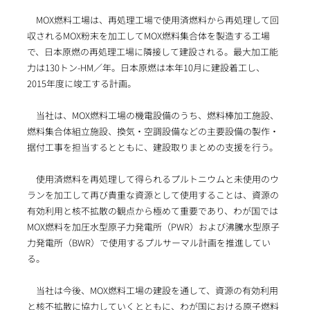
MOX燃料工場は、再処理工場で使用済燃料から再処理して回
収されるMOX粉末を加工してMOX燃料集合体を製造する工場
で、日本原燃の再処理工場に隣接して建設される。最大加工能
力は130トン-HM／年。日本原燃は本年10月に建設着工し、
2015年度に竣工する計画。
当社は、MOX燃料工場の機電設備のうち、燃料棒加工施設、
燃料集合体組立施設、換気・空調設備などの主要設備の製作・
据付工事を担当するとともに、建設取りまとめの支援を行う。
使用済燃料を再処理して得られるプルトニウムと未使用のウ
ランを加工して再び貴重な資源として使用することは、資源の
有効利用と核不拡散の観点から極めて重要であり、わが国では
MOX燃料を加圧水型原子力発電所（PWR）および沸騰水型原子
力発電所（BWR）で使用するプルサーマル計画を推進してい
る。
当社は今後、MOX燃料工場の建設を通して、資源の有効利用
と核不拡散に協力していくとともに、わが国における原子燃料