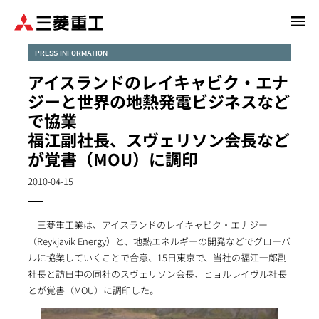
メ
イ
ン
PRESS INFORMATION
コ
アイスランドのレイキャビク・エナ
ン
ジーと世界の地熱発電ビジネスなど
テ
で協業
ン
福江副社長、スヴェリソン会長など
ツ
に
が覚書（MOU）に調印
移
2010-04-15
動
三菱重工業は、アイスランドのレイキャビク・エナジー
（Reykjavik Energy）と、地熱エネルギーの開発などでグローバ
ルに協業していくことで合意、15日東京で、当社の福江一郎副
社長と訪日中の同社のスヴェリソン会長、ヒョルレイヴル社長
とが覚書（MOU）に調印した。