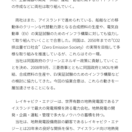
の作成などに両社は取り組んでいく。
両社はまた、アイスランドで進められている、船舶などの移
動体のクリーンな代替動力源となる合成燃料の生産や、電気自
動車（EV）の実証試験のためのインフラ構築に対しても協力し
て取り組んでいくことで合意した。同国は、2050年までの“CO2
排出量ゼロ社会”（Zero Emission Society）の実現を目指して多
様な取り組みを推進しているが、これらはその一環。
当社は同国政府のクリーンエネルギー政策に貢献していくこ
とを決め、2008年9月、三菱商事とともに同国政府とMOUを締
結、合成燃料の生産や、EV実証試験のためのインフラ構築など
の検討に協力してきた。今回の協業合意は、これらの動きを一
層加速させることになる。
レイキャビク・エナジーは、世界有数の地熱発電国であるア
イスランドで最大の発電規模を誇る電力会社。地熱発電の開
発・企画・運転・管理で多大なノウハウの蓄積を持つ。
当社は、地熱発電設備商談の顧客であるレイキャビク・エナ
ジーとは20年来の良好な関係を保ち、アイスランド向け地熱発