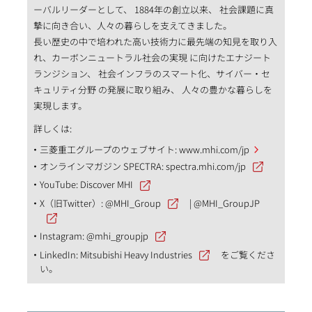
ーバルリーダーとして、 1884年の創立以来、 社会課題に真
摯に向き合い、人々の暮らしを支えてきました。
長い歴史の中で培われた高い技術力に最先端の知見を取り入
れ、カーボンニュートラル社会の実現 に向けたエナジート
ランジション、 社会インフラのスマート化、サイバー・セ
キュリティ分野 の発展に取り組み、 人々の豊かな暮らしを
実現します。
詳しくは:
三菱重工グループのウェブサイト:
www.mhi.com/jp
オンラインマガジン SPECTRA:
spectra.mhi.com/jp
YouTube:
Discover MHI
X（旧Twitter）:
@MHI_Group
|
@MHI_GroupJP
Instagram:
@mhi_groupjp
LinkedIn:
Mitsubishi Heavy Industries
をご覧くださ
い。