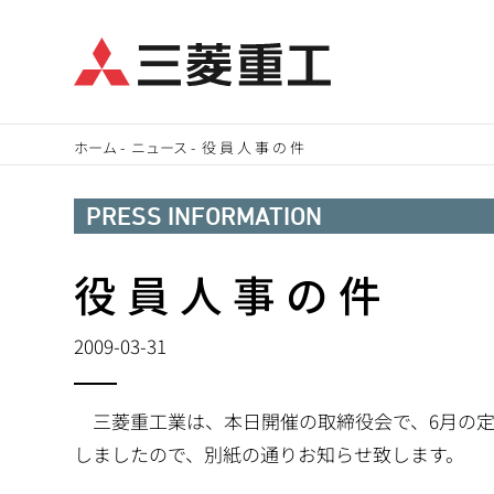
メ
ホーム
-
ニュース
-
役 員 人 事 の 件
イ
パ
ン
PRESS INFORMATION
ン
コ
ン
役 員 人 事 の 件
く
テ
ず
ン
2009-03-31
ツ
に
三菱重工業は、本日開催の取締役会で、6月の定
移
しましたので、別紙の通りお知らせ致します。
動