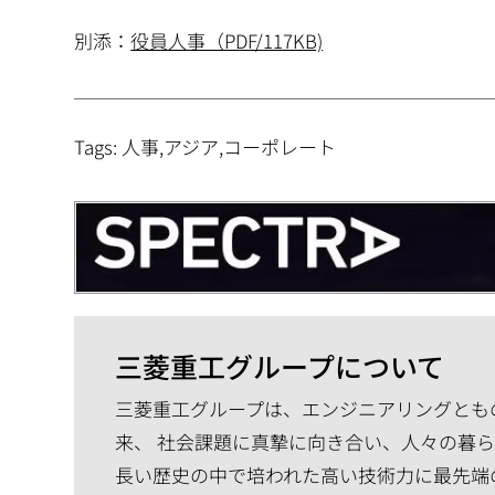
別添：
役員人事（PDF/117KB)
Tags: 人事,アジア,コーポレート
三菱重工グループについて
三菱重工グループは、エンジニアリングともの
来、 社会課題に真摯に向き合い、人々の暮
長い歴史の中で培われた高い技術力に最先端