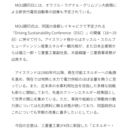
MOU調印日には、オラフル・ラグナル・グリムゾン大統領に
よる新世代電気自動車の試乗も予定されている。
MOU調印式は、同国の首都レイキャビクで予定される
「Driving Sustainability Conference（DSC）」の開催（18～19
日）に併せて行う。アイスランド側からはオッスル・スカルブ
ヒューディンソン産業エネルギー観光相が、また日本企業側か
らは福江一郎・三菱重工業副社長、木島綱雄・三菱商事常務が
出席する。
アイスランドは1980年代以降、再生可能エネルギーへの転換
を進め、現在では地熱と水力で電力供給のほぼ全量を賄うに至
っている。また、近未来の水素利用社会を目指した多様な挑戦
も新たに開始しており、先進のクリーンエネルギー政策国とし
て世界の関心を集めている。ただ、車両や船舶など移動体の動
力源については化石燃料に頼る状態が続いており、同国政府は
これについても早期の改善に着手したいとしている。
今回の合意は、三菱重工業が4月に新設した「エネルギー・