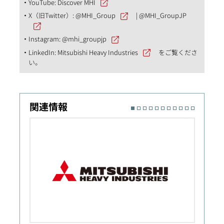
YouTube:
Discover MHI
X（旧Twitter）:
@MHI_Group
|
@MHI_GroupJP
Instagram:
@mhi_groupjp
LinkedIn:
Mitsubishi Heavy Industries
をご覧くださ
い。
関連情報