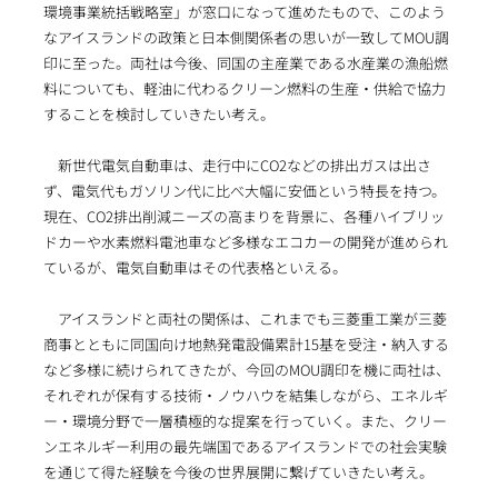
環境事業統括戦略室」が窓口になって進めたもので、このよう
なアイスランドの政策と日本側関係者の思いが一致してMOU調
印に至った。両社は今後、同国の主産業である水産業の漁船燃
料についても、軽油に代わるクリーン燃料の生産・供給で協力
することを検討していきたい考え。
新世代電気自動車は、走行中にCO2などの排出ガスは出さ
ず、電気代もガソリン代に比べ大幅に安価という特長を持つ。
現在、CO2排出削減ニーズの高まりを背景に、各種ハイブリッ
ドカーや水素燃料電池車など多様なエコカーの開発が進められ
ているが、電気自動車はその代表格といえる。
アイスランドと両社の関係は、これまでも三菱重工業が三菱
商事とともに同国向け地熱発電設備累計15基を受注・納入する
など多様に続けられてきたが、今回のMOU調印を機に両社は、
それぞれが保有する技術・ノウハウを結集しながら、エネルギ
ー・環境分野で一層積極的な提案を行っていく。また、クリー
ンエネルギー利用の最先端国であるアイスランドでの社会実験
を通じて得た経験を今後の世界展開に繋げていきたい考え。