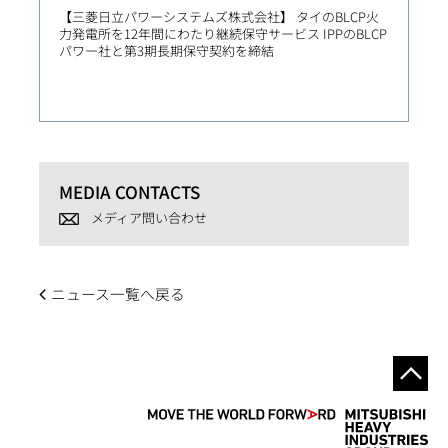
【三菱日立パワーシステムズ株式会社】 タイのBLCP火
【Prim
力発電所を12年間にわたり継続保守サービス IPPのBLCP
社向け
パワー社と第3期長期保守契約を締結
MEDIA CONTACTS
メディア問い合わせ
ニュース一覧へ戻る