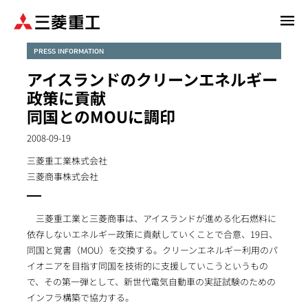
メ
イ
ン
PRESS INFORMATION
コ
アイスランドのクリーンエネルギー
ン
政策に貢献
テ
同国とのMOUに調印
ン
ツ
2008-09-19
に
三菱重工業株式会社
移
三菱商事株式会社
動
三菱重工業と三菱商事は、アイスランドが進める化石燃料に
依存しないエネルギー政策に貢献していくことで合意、19日、
同国と覚書（MOU）を交換する。クリーンエネルギー利用のパ
イオニアを目指す同国を技術的に支援していこうというもの
で、その第一弾として、新世代電気自動車の実証試験のための
インフラ構築で協力する。