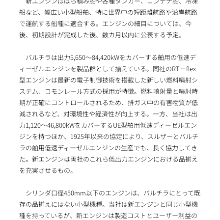
新エンジンはばら積み船や各種タンカー、コンテナ船、冷凍
船など、幅広い小型船舶、特に世界中の短距離航路や沿岸航路
で運航する船種に適合する。エンジンの細目については、今
後、初期設計が完成した後、数カ月以内に公表する予定。
バルチラは出力5,650～84,420kWをカバーする舶用の低速デ
ィーゼルエンジンを製品群として揃えている。同社のRT－flex
型エンジンは最新の電子制御技術を搭載した新しい燃料噴射シ
ステム、コモンレール方式の採用が特徴。燃料噴射量と噴射時
期が正確にコントロールされるため、排ガス中の有害物質が低
減されるなど、対環境性や経済性が向上する。一方、当社は出
力1,120～46,800kWをカバーするUE型舶用低速ディーゼルエン
ジンを持つほか、1925年以来の協定により、スルザーとバルチ
ラの舶用低速ディーゼルエンジンの生産でも、長く協力してき
た。新エンジンは両社のこれら低出力エンジンにおける品揃え
を充実させるもの。
シリンダ口径450mm以下のエンジンは、バルチラにとって既
存の品揃えにはない小型機種。当社は新エンジンと同じ小型機
種を持っているが、新エンジンは製造コストとユーザー利益の