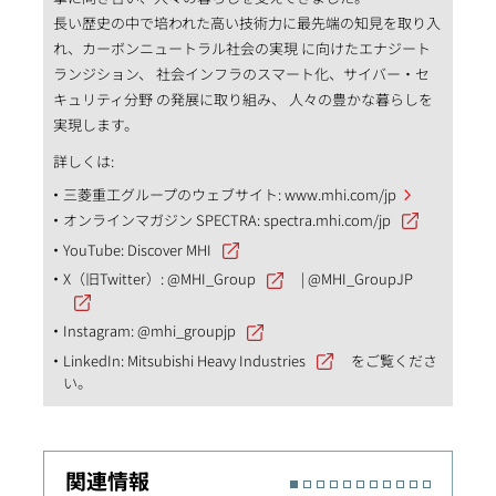
長い歴史の中で培われた高い技術力に最先端の知見を取り入
れ、カーボンニュートラル社会の実現 に向けたエナジート
ランジション、 社会インフラのスマート化、サイバー・セ
キュリティ分野 の発展に取り組み、 人々の豊かな暮らしを
実現します。
詳しくは:
三菱重工グループのウェブサイト:
www.mhi.com/jp
オンラインマガジン SPECTRA:
spectra.mhi.com/jp
YouTube:
Discover MHI
X（旧Twitter）:
@MHI_Group
|
@MHI_GroupJP
Instagram:
@mhi_groupjp
LinkedIn:
Mitsubishi Heavy Industries
をご覧くださ
い。
関連情報