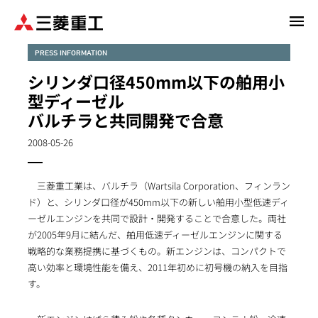
メ
イ
ン
PRESS INFORMATION
コ
シリンダ口径450mm以下の舶用小
ン
型ディーゼル
テ
バルチラと共同開発で合意
ン
ツ
2008-05-26
に
移
動
三菱重工業は、バルチラ（Wartsila Corporation、フィンラン
ド）と、シリンダ口径が450mm以下の新しい舶用小型低速ディ
ーゼルエンジンを共同で設計・開発することで合意した。両社
が2005年9月に結んだ、舶用低速ディーゼルエンジンに関する
戦略的な業務提携に基づくもの。新エンジンは、コンパクトで
高い効率と環境性能を備え、2011年初めに初号機の納入を目指
す。