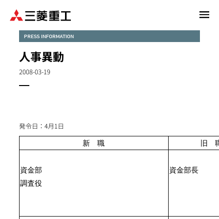
メ
イ
ン
PRESS INFORMATION
コ
人事異動
ン
テ
2008-03-19
ン
ツ
に
移
発令日：4月1日
動
新 職
旧 
資金部
資金部長
調査役