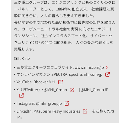
三菱重工グループは、エンジニアリングとものづくりのグロ
ーバルリーダーとして、 1884年の創立以来、 社会課題に真
摯に向き合い、人々の暮らしを支えてきました。
長い歴史の中で培われた高い技術力に最先端の知見を取り入
れ、カーボンニュートラル社会の実現 に向けたエナジート
ランジション、 社会インフラのスマート化、サイバー・セ
キュリティ分野 の発展に取り組み、 人々の豊かな暮らしを
実現します。
詳しくは:
三菱重工グループのウェブサイト:
www.mhi.com/jp
オンラインマガジン SPECTRA:
spectra.mhi.com/jp
YouTube:
Discover MHI
X（旧Twitter）:
@MHI_Group
|
@MHI_GroupJP
Instagram:
@mhi_groupjp
LinkedIn:
Mitsubishi Heavy Industries
をご覧くださ
い。