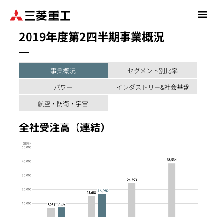
メ
イ
2019年度第2四半期事業概況
ン
コ
ン
テ
事業概況
セグメント別比率
ン
パワー
インダストリー&社会基盤
ツ
に
航空・防衛・宇宙
移
全社受注高（連結）
動