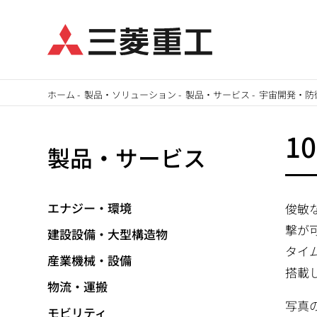
メ
ホーム
-
製品・ソリューション
-
製品・サービス
-
宇宙開発・防
イ
パ
ン
1
製品・サービス
ン
コ
ン
く
テ
エナジー・環境
俊敏
ず
ン
撃が
建設設備・大型構造物
ツ
タイ
に
産業機械・設備
搭載
移
物流・運搬
動
写真
モビリティ