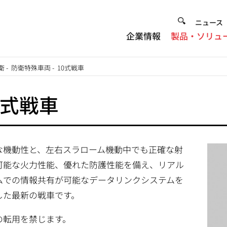
Heade
ニュース
企業情報
製品・ソリュ
Menu
衛
-
防衛特殊車両
-
10式戦車
0式戦車
な機動性と、左右スラローム機動中でも正確な射
可能な火力性能、優れた防護性能を備え、リアル
ムでの情報共有が可能なデータリンクシステムを
した最新の戦車です。
の転用を禁じます。