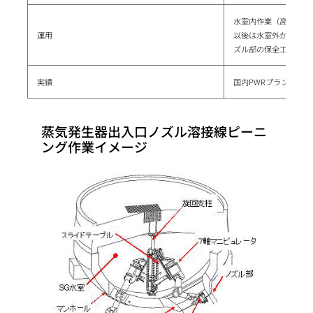
水室内作業（高放射線
運用
以後は水室外から遠隔
ズル部の保全工事を可
実績
国内PWRプラントの
蒸気発生器出入口ノズル溶接線ピーニ
ング作業イメージ