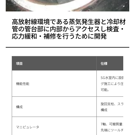
高放射線環境である蒸気発生器と冷却材
管の管台部に内部からアクセスし検査・
応力緩和・補修を行うために開発
項目
仕様
SG水室内に設置し、
機能性能
グ施工により圧縮応力
可能。
旋回支柱、スライドテ
構成
構成
7軸、可搬質量 25 [kg
マニピュレータ
先端にツールチェンジ