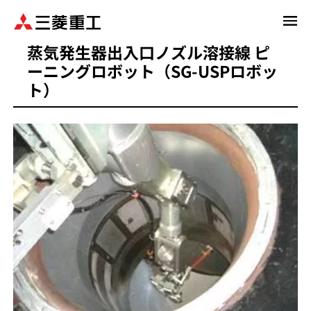
メ
イ
蒸気発生器出入口ノズル溶接線 ピ
ン
ーニングロボット（SG-USPロボッ
コ
ン
ト）
テ
ン
ツ
に
移
動