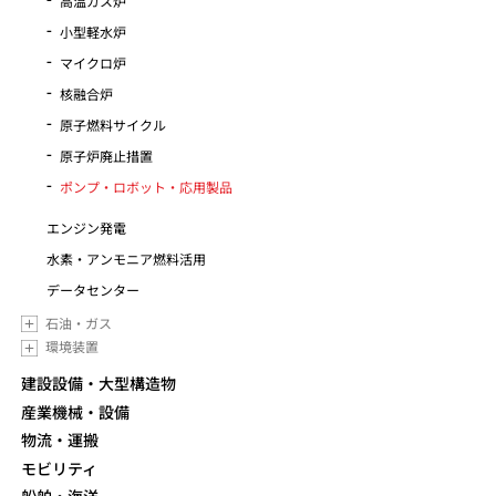
高温ガス炉
小型軽水炉
マイクロ炉
核融合炉
原子燃料サイクル
原子炉廃止措置
ポンプ・ロボット・応用製品
エンジン発電
水素・アンモニア燃料活用
データセンター
石油・ガス
環境装置
建設設備・大型構造物
産業機械・設備
物流・運搬
モビリティ
船舶・海洋