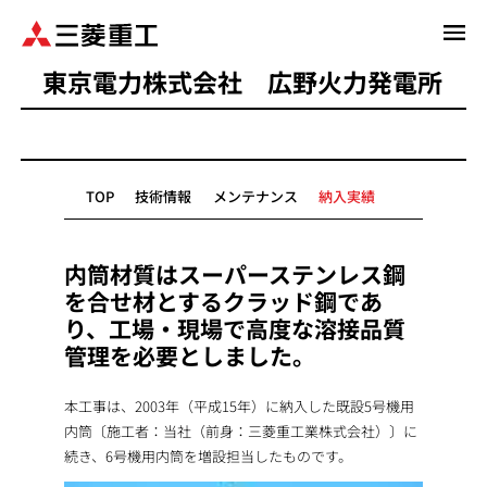
メ
イ
東京電力株式会社 広野火力発電所
ン
コ
ン
テ
ン
TOP
技術情報
メンテナンス
納入実績
ツ
に
移
内筒材質はスーパーステンレス鋼
動
を合せ材とするクラッド鋼であ
り、工場・現場で高度な溶接品質
管理を必要としました。
本工事は、2003年（平成15年）に納入した既設5号機用
内筒〔施工者：当社（前身：三菱重工業株式会社）〕に
続き、6号機用内筒を増設担当したものです。