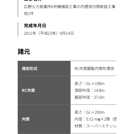
広野火力発電所6号機増設工事の内煙突内筒新設工事
他1件
完成年月日
2011年（平成23年）9月14日
諸元
煙突形式
RC外筒鋼製内筒形煙突
高さ：GL＋198m
RC外筒
頂部外径：14.8m
基部外径：27.0m
高さ：GL＋200m
内筒
内径：5.52 mφ×2筒（既設1筒
材質：スーパーステンレス クラッド鋼