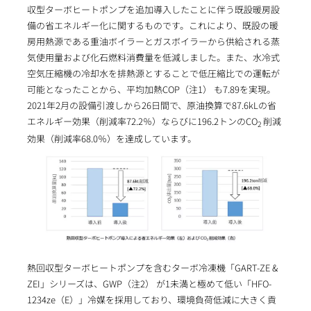
収型ターボヒートポンプを追加導入したことに伴う既設暖房設
備の省エネルギー化に関するものです。これにより、既設の暖
房用熱源である重油ボイラーとガスボイラーから供給される蒸
気使用量および化石燃料消費量を低減しました。また、水冷式
空気圧縮機の冷却水を排熱源とすることで低圧縮比での運転が
可能となったことから、平均加熱COP（注1） も7.89を実現。
2021年2月の設備引渡しから26日間で、原油換算で87.6kLの省
エネルギー効果（削減率72.2％）ならびに196.2トンのCO
削減
2
効果（削減率68.0％）を達成しています。
熱回収型ターボヒートポンプを含むターボ冷凍機「GART-ZE &
ZEI」シリーズは、GWP（注2） が1未満と極めて低い「HFO-
1234ze（E）」冷媒を採用しており、環境負荷低減に大きく貢