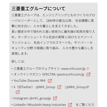
三菱重工グループについて
三菱重工グループは、エンジニアリングとものづくりのグロ
ーバルリーダーとして、 1884年の創立以来、 社会課題に真
摯に向き合い、人々の暮らしを支えてきました。
長い歴史の中で培われた高い技術力に最先端の知見を取り入
れ、カーボンニュートラル社会の実現 に向けたエナジート
ランジション、 社会インフラのスマート化、サイバー・セ
キュリティ分野 の発展に取り組み、 人々の豊かな暮らしを
実現します。
詳しくは:
三菱重工グループのウェブサイト:
www.mhi.com/jp
オンラインマガジン SPECTRA:
spectra.mhi.com/jp
YouTube:
Discover MHI
X（旧Twitter）:
@MHI_Group
|
@MHI_GroupJP
Instagram:
@mhi_groupjp
LinkedIn:
Mitsubishi Heavy Industries
をご覧くださ