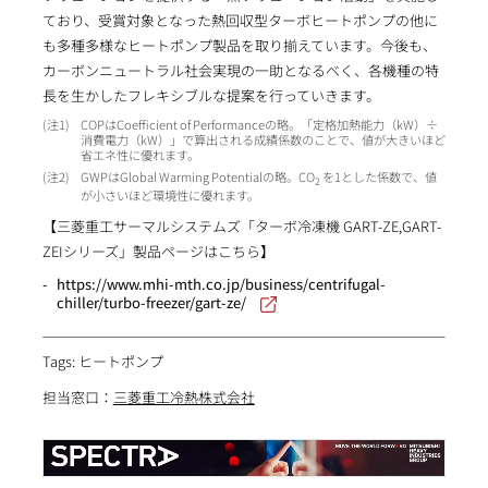
ており、受賞対象となった熱回収型ターボヒートポンプの他に
も多種多様なヒートポンプ製品を取り揃えています。今後も、
カーボンニュートラル社会実現の一助となるべく、各機種の特
長を生かしたフレキシブルな提案を行っていきます。
1
COPはCoefficient of Performanceの略。「定格加熱能力（kW）÷
消費電力（kW）」で算出される成績係数のことで、値が大きいほど
省エネ性に優れます。
2
GWPはGlobal Warming Potentialの略。CO
を1とした係数で、値
2
が小さいほど環境性に優れます。
【三菱重工サーマルシステムズ「ターボ冷凍機 GART-ZE,GART-
ZEIシリーズ」製品ページはこちら】
https://www.mhi-mth.co.jp/business/centrifugal-
chiller/turbo-freezer/gart-ze/
Tags: ヒートポンプ
担当窓口：
三菱重工冷熱株式会社