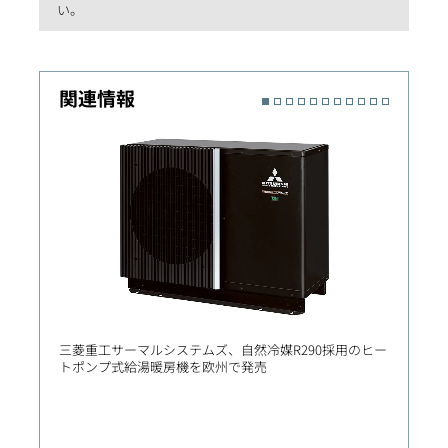
い。
関連情報
三菱重工サーマルシステムズ、自然冷媒R290採用のヒー
三菱重
トポンプ式給湯暖房機を欧州で発売
排熱回
投入