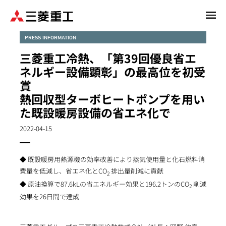
メ
イ
ン
PRESS INFORMATION
コ
三菱重工冷熱、「第39回優良省エ
ン
ネルギー設備顕彰」の最高位を初受
テ
賞
ン
熱回収型ターボヒートポンプを用い
ツ
に
た既設暖房設備の省エネ化で
移
2022-04-15
動
◆ 既設暖房用熱源機の効率改善により蒸気使用量と化石燃料消
費量を低減し、省エネ化とCO
排出量削減に貢献
2
◆ 原油換算で87.6kLの省エネルギー効果と196.2トンのCO
削減
2
効果を26日間で達成