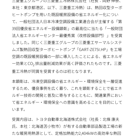
三菱重工グループの三菱重工冷熱株式会社（社長：岡野 伸泰、
本社：東京都港区、以下、三菱重工冷熱）は、熱回収型ターボ
ヒートポンプを用いた既設暖房設備の省エネルギー化につい
て、一般社団法人日本冷凍空調設備工業連合会が主催する「第
39回優良省エネルギー設備顕彰」の最高位に当たる「一般財団
法人省エネルギーセンター最優秀賞（改修設備部門）」を受賞
しました。同じく三菱重工グループの三菱重工サーマルシステ
ムズ製熱回収型ターボヒートポンプ「GART-ZE75I.HP」を工場
空調の既設暖房設備の一部に導入したことによる、省エネルギ
ー効果とCO
排出量削減効果が高く評価されたものです。三菱
2
重工冷熱が同賞を受賞するのは初となります。
本顕彰は、冷凍空調設備の省エネルギー・環境保全を一層促進
するため、優良事例を広く募り、これを顕彰することで省エネ
ルギー技術の開発と普及に寄与するとともに、関連業界におい
て省エネルギー・環境保全への意識を高めることを目的にして
います。
受賞内容は、トヨタ自動車北海道株式会社（社長：北條 康夫
氏、本社：北海道苫小牧市）が有する自動車部品製造工場の新
たな暖房用熱源として、定格加熱能力2,404kWの高効率な熱回