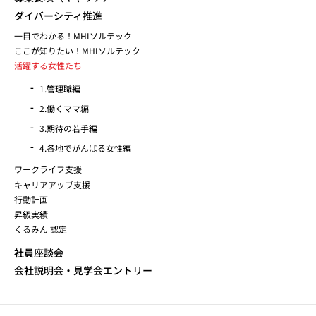
ダイバーシティ推進
一目でわかる！MHIソルテック
ここが知りたい！MHIソルテック
活躍する女性たち
1.管理職編
2.働くママ編
3.期待の若手編
4.各地でがんばる女性編
ワークライフ支援
キャリアアップ支援
行動計画
昇級実績
くるみん 認定
社員座談会
会社説明会・見学会エントリー