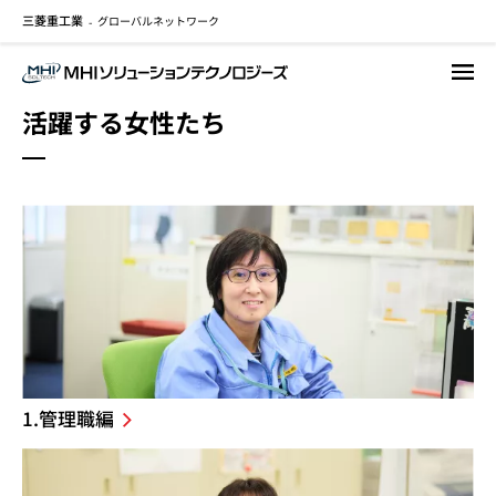
三菱重工業
グローバルネットワーク
メ
-
イ
ン
コ
活躍する女性たち
ン
テ
ン
ツ
に
移
動
1.管理職編