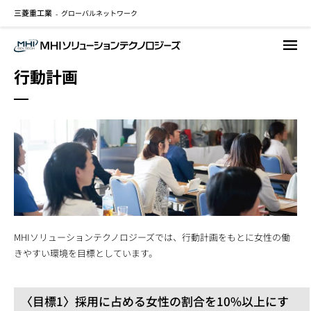
三菱重工業
グローバルネットワーク
メ
-
イ
ン
コ
行動計画
ン
テ
ン
ツ
に
移
動
MHIソリューションテクノロジーズでは、行動計画をもとに女性の働
きやすい環境を目標としています。
〈目標1〉採用に占める女性の割合を10%以上にす