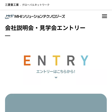
三菱重工業
グローバルネットワーク
メ
-
イ
ン
コ
会社説明会・見学会エントリー
ン
テ
ン
ツ
に
移
動