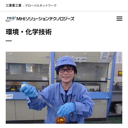
三菱重工業
グローバルネットワーク
メ
-
イ
ン
コ
環境・化学技術
ン
テ
ン
ツ
に
移
動