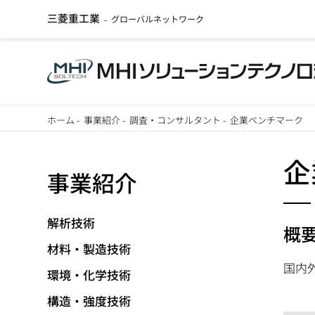
三菱重工業
グローバルネットワーク
-
メ
ホーム
-
事業紹介
-
調査・コンサルタント
-
企業ベンチマーク
イ
パ
ン
企
事業紹介
ン
コ
ン
く
テ
解析技術
概
ず
ン
材料・製造技術
ツ
国内
環境・化学技術
に
構造・強度技術
移