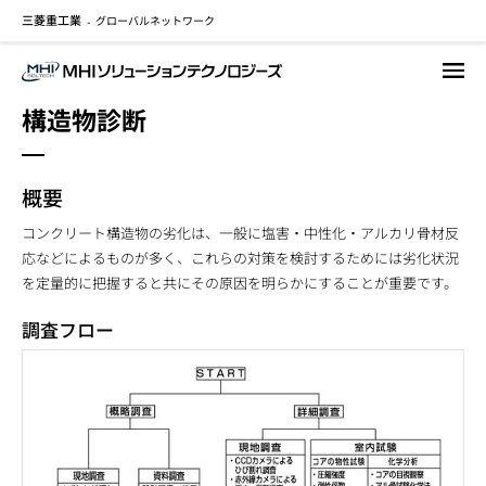
三菱重工業
グローバルネットワーク
メ
-
イ
ン
コ
構造物診断
ン
テ
ン
概要
ツ
に
コンクリート構造物の劣化は、一般に塩害・中性化・アルカリ骨材反
移
応などによるものが多く、これらの対策を検討するためには劣化状況
動
を定量的に把握すると共にその原因を明らかにすることが重要です。
調査フロー