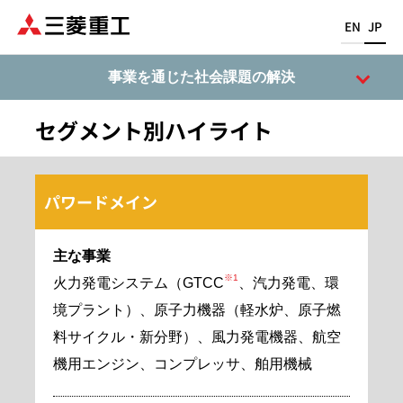
メ
EN
JP
イ
ン
事業を通じた
社会課題の解決
コ
ン
セグメント別ハイライト
テ
ン
ツ
に
パワードメイン
移
動
主な事業
※1
火力発電システム（GTCC
、汽力発電、環
境プラント）、原子力機器（軽水炉、原子燃
料サイクル・新分野）、風力発電機器、航空
機用エンジン、コンプレッサ、舶用機械