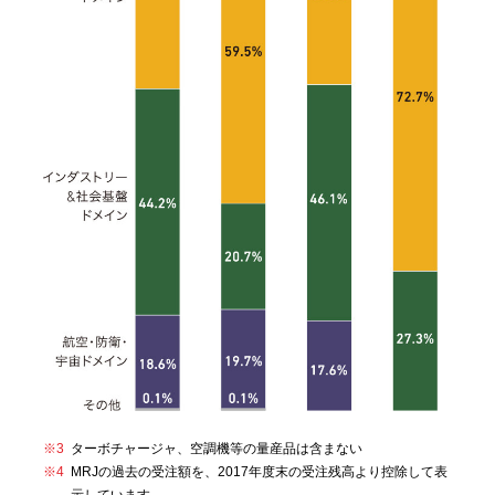
※3
ターボチャージャ、空調機等の量産品は含まない
※4
MRJの過去の受注額を、2017年度末の受注残高より控除して表
示しています。