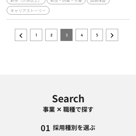
新卒（大卒以上）
航空・防衛・宇宙
品質保証
キャリアストーリー
1
2
3
4
5
ペ
前
ペ
ペ
カ
ペ
ペ
次
ー
ペ
ー
ー
レ
ー
ー
ペ
ジ
ー
ジ
ジ
ン
ジ
ジ
ー
送
ジ
ト
ジ
り
ペ
ー
ジ
Search
事業 ✕ 職種で探す
01
採用種別を選ぶ