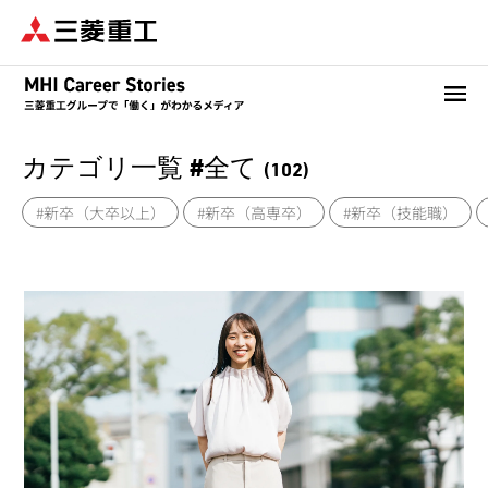
メ
イ
ン
コ
ン
テ
ン
カテゴリ一覧 #全て
(102)
ツ
#新卒（大卒以上）
#新卒（高専卒）
#新卒（技能職）
に
移
動