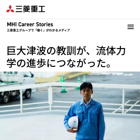
メ
イ
ン
コ
ン
テ
巨大津波の教訓が、流体力
ン
ツ
学の進歩につながった。
に
移
動