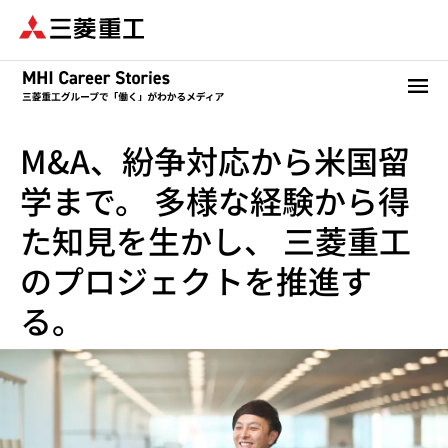
メ
イ
ン
コ
ン
テ
M&A、紛争対応から米国留
ン
ツ
学まで。 多様な経験から得
に
移
た知見を生かし、 三菱重工
動
のプロジェクトを推進す
る。