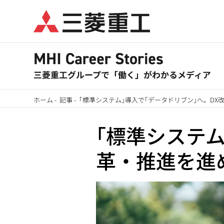
メ
イ
ン
コ
ン
テ
ン
ホーム
-
記事
-
｢標準システム｣導入で｢データドリブン｣へ。D
ツ
パ
に
｢標準システム
ン
移
革・推進を進
動
く
ず