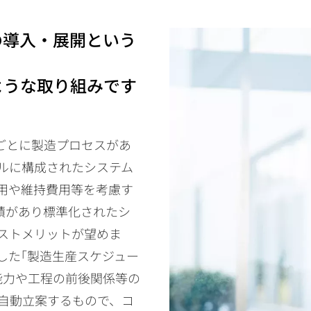
の導入・展開という
ような取り組みです
業ごとに製造プロセスがあ
ルに構成されたシステム
用や維持費用等を考慮す
実績があり標準化されたシ
ストメリットが望めま
した｢製造生産スケジュー
能力や工程の前後関係等の
自動立案するもので、コ