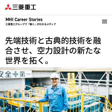
メ
イ
ン
コ
ン
テ
先端技術と古典的技術を融
ン
ツ
合させ、空力設計の新たな
に
移
世界を拓く。
動