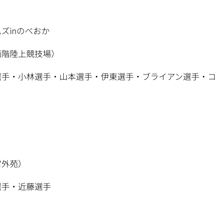
ズinのべおか
西階陸上競技場）
上選手・小林選手・山本選手・伊東選手・ブライアン選手・コ
宮外苑）
選手・近藤選手