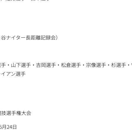
ヶ谷ナイター長距離記録会）
方選手・山下選手・吉岡選手・松倉選手・宗像選手・杉選手
ライアン選手
競技選手権大会
5月24日