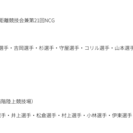
距離競技会兼第21回NCG
山下選手・吉岡選手・杉選手・守屋選手・コリル選手・山本選
西階陸上競技場）
方選手・井上選手・松倉選手・村上選手・小林選手・伊東選