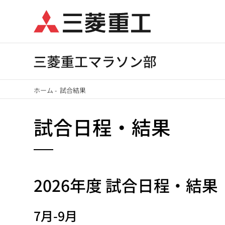
メ
イ
ン
コ
ン
テ
ホーム
-
試合結果
ン
パ
ツ
試合日程・結果
に
ン
移
く
動
ず
2026年度 試合日程・結果
7月-9月