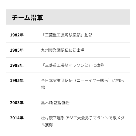
チーム沿革
1982年
「三菱重工長崎駅伝部」創部
1985年
九州実業団駅伝に初出場
1988年
「三菱重工長崎マラソン部」に改称
1995年
全日本実業団駅伝（ニューイヤー駅伝）に初出
場
2003年
黒木純 監督就任
2014年
松村康平選手 アジア大会男子マラソンで銀メダ
ル獲得