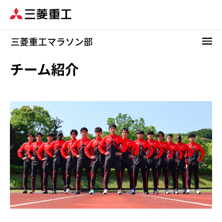
メ
イ
ン
コ
ン
テ
チーム紹介
ン
ツ
に
移
動