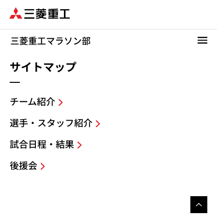
メ
イ
ン
コ
ン
テ
サイトマップ
ン
ツ
に
チーム紹介
移
動
選手・スタッフ紹介
試合日程・結果
後援会