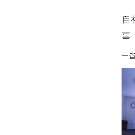
自
事
ー