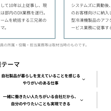
として10年以上従事し、現
システムズに異動後
在は部内のDX業務を遂行。
のお客様向けに納入
チームを統括する三兄弟の
型冷凍機製品のアフ
ママ。
ービス業務に従事す
員の所属・役職・担当業務等は取材当時のものです。
談テーマ
自社製品が暮らしを支えていることを感じる
やりがいのある仕事
一緒に働きたい人たちがいる会社だから、
自分のやりたいことも実現できる