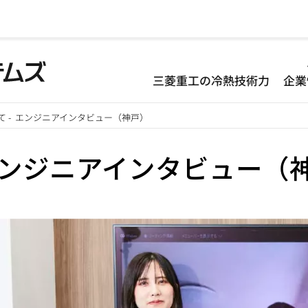
D
三菱重工の冷熱技術力
企業
-
て
-
エンジニアインタビュー（神戸）
H
ンジニアインタビュー（