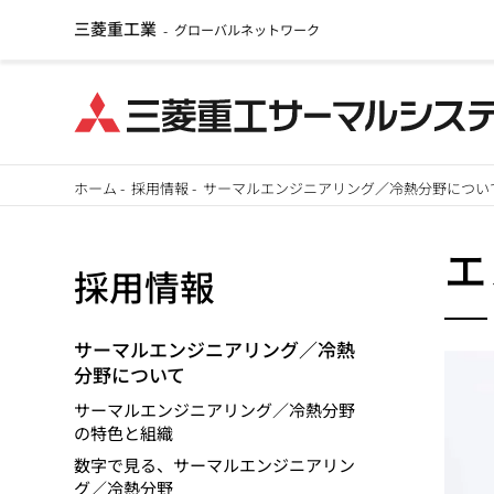
三菱重工業
グローバルネットワーク
-
メ
ホーム
-
採用情報
-
サーマルエンジニアリング／冷熱分野につい
イ
パ
ン
エ
採用情報
ン
コ
ン
く
テ
サーマルエンジニアリング／冷熱
分野について
ず
ン
ツ
サーマルエンジニアリング／冷熱分野
の特色と組織
に
数字で見る、サーマルエンジニアリン
移
グ／冷熱分野