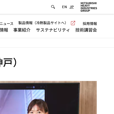
EN
JP
efault
製品情報（冷熱製品サイトへ）
ニュース
採用情報
情報
事業紹介
サステナビリティ
技術講習会
eader
menu
神戸）