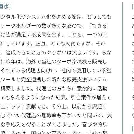
清水]
デジタル化やシステム化を進める際は、どうしても
ステークホルダーの数が多くなるので、「できる
だけ皆が満足する成果を出す」ことを、一つの目
標にしています。正直、とても大変ですが、その
分、達成できたときのやりがいは大きいです。ちな
みに昨年は、海外で当社のターボ冷凍機を販売し
てくれている代理店向けに、社内で使用している営
業ツールと完全連携した新たな販売支援システム
を構築しました。代理店の方たちに意欲的に活動
してもらえるようになった結果、引合案件が増えて
売上アップに貢献でき、その上、以前から課題に
感じていた代理店の離職率も下がったと聞いて、大
きな手応えを得ることができました。喜びや誇り
を感じるのは、国内外の至るところで、自社の製