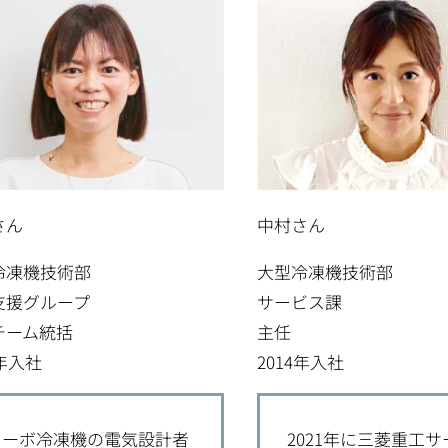
さん
中村さん
冷凍機技術部
大型冷凍機技術部
支援グループ
サービス課
チーム統括
主任
8年入社
2014年入社
ターボ冷凍機の電気設計者
2021年に三菱重工