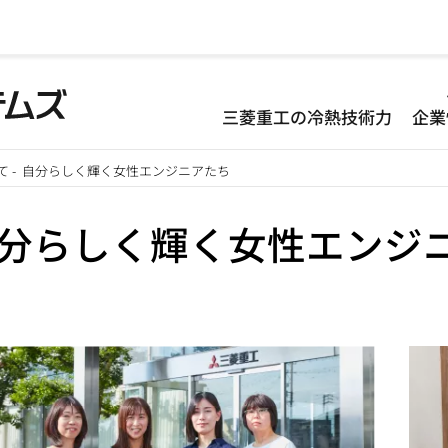
D
三菱重工の冷熱技術力
企業
-
て
-
自分らしく輝く女性エンジニアたち
H
分らしく輝く女性エンジ