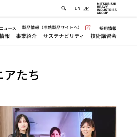
EN
JP
efault
製品情報（冷熱製品サイトへ）
ニュース
採用情報
情報
事業紹介
サステナビリティ
技術講習会
eader
menu
ニアたち