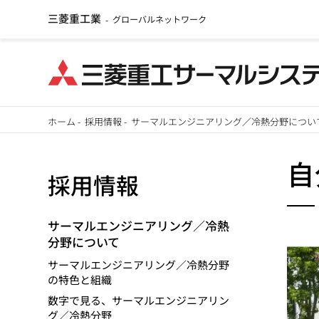
三菱重工業
グローバルネットワーク
-
メ
ホーム
-
採用情報
-
サーマルエンジニアリング／冷熱分野につい
イ
パ
ン
自
採用情報
ン
コ
ン
く
テ
サーマルエンジニアリング／冷熱
分野について
ず
ン
ツ
サーマルエンジニアリング／冷熱分野
の特色と組織
に
数字で見る、サーマルエンジニアリン
移
グ／冷熱分野