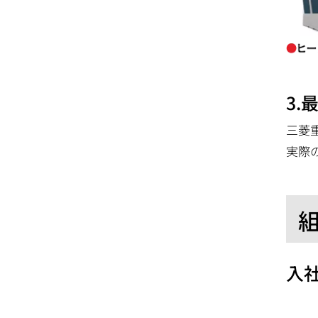
3
三菱
実際
入