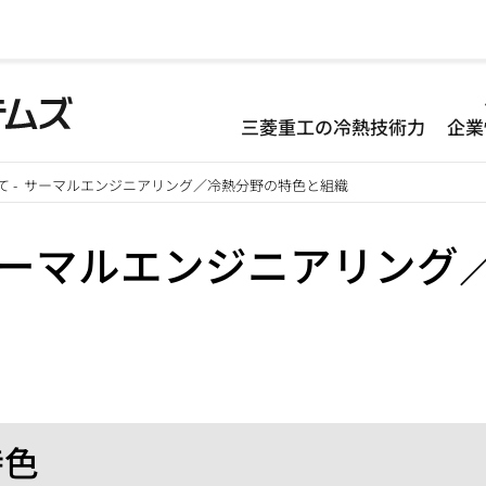
D
三菱重工の冷熱技術力
企業
-
て
-
サーマルエンジニアリング／冷熱分野の特色と組織
H
ーマルエンジニアリング
特色