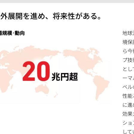
.海外展開を進め、将来性がある。
地球
境保
ら今
プ技
とし
ーマ
ベル
性能
に進
効果
ショ
して