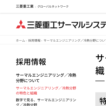
三菱重工業
グローバルネットワーク
-
メ
ホーム
-
採用情報
-
サーマルエンジニアリング／冷熱分野につい
イ
パ
ン
サ
採用情報
ン
コ
織
ン
く
テ
サーマルエンジニアリング／冷熱
分野について
ず
ン
ツ
サーマルエンジニアリング／冷熱分野
の特色と組織
に
数字で見る、サーマルエンジニアリン
移
グ／冷熱分野