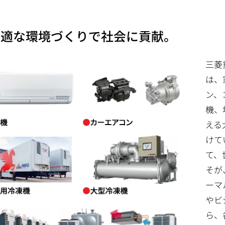
.快適な環境づくりで社会に貢献。
三菱
は、
ン、
機、
える
けて
て、
そが
ーマ
やビ
ら、