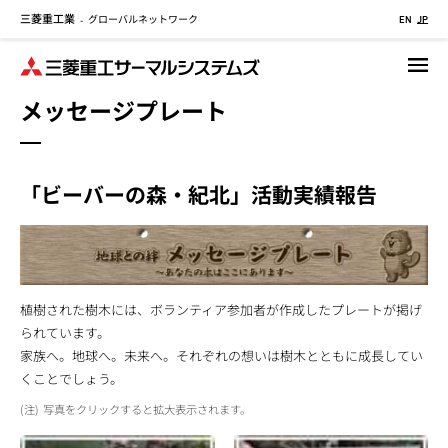
三菱重工業
グローバルネットワーク
メ
-
EN
JP
イ
ン
コ
メッセージプレート
ン
テ
ン
ツ
「ビーバーの森・紀北」活動実績報告
に
移
動
植樹された樹木には、ボランティア参加者が作成したプレートが掲げ
られています。
家族へ。地球へ。未来へ。それぞれの想いは樹木とともに成長してい
くことでしょう。
写真をクリックすると拡大表示されます。