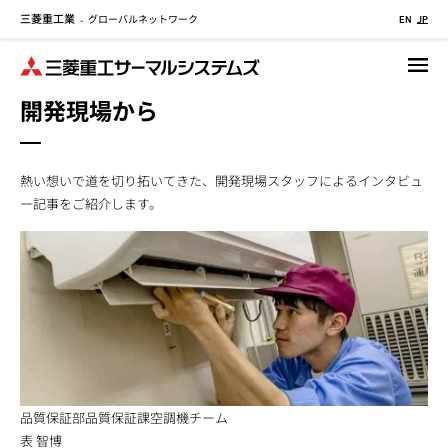
三菱重工業
グローバルネットワーク
メ
-
EN
JP
イ
ン
コ
開発現場から
ン
テ
ン
熱い想いで道を切り拓いてきた、開発現場スタッフによるインタビュ
ツ
ー記事をご紹介します。
に
移
動
品質保証部品質保証課空調機チーム
表 智博