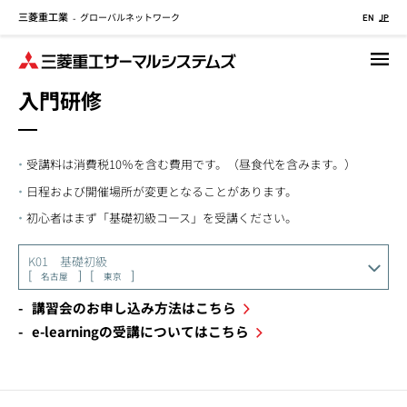
三菱重工業
グローバルネットワーク
メ
-
EN
JP
イ
ン
コ
入門研修
ン
テ
ン
受講料は消費税10％を含む費用です。（昼食代を含みます。）
ツ
に
日程および開催場所が変更となることがあります。
移
初心者はまず「基礎初級コース」を受講ください。
動
K01 基礎初級
名古屋
東京
講習会のお申し込み方法はこちら
e-learningの受講についてはこちら