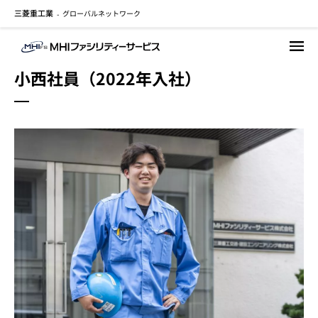
三菱重工業
グローバルネットワーク
メ
-
イ
ン
コ
小西社員（2022年入社）
ン
テ
ン
ツ
に
移
動