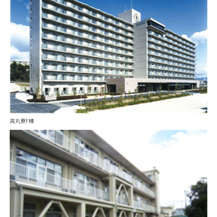
高丸寮F棟