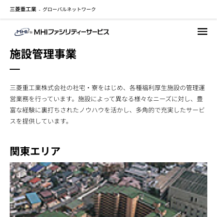
三菱重工業
グローバルネットワーク
メ
-
イ
ン
コ
施設管理事業
ン
テ
ン
三菱重工業株式会社の社宅・寮をはじめ、各種福利厚生施設の管理運
ツ
営業務を行っています。施設によって異なる様々なニーズに対し、豊
に
富な経験に裏打ちされたノウハウを活かし、多角的で充実したサービ
移
スを提供しています。
動
関東エリア