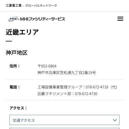
三菱重工業
グローバルネットワーク
メ
-
イ
ン
コ
近畿エリア
ン
テ
ン
神戸地区
ツ
に
住所：
〒652-0864
移
神戸市兵庫区笠松通九丁目2番19号
動
電話：
工場設備事業管理グループ：078-672-4718（代）
近畿マネジメント部：078-672-4730
アクセス：
交通アクセス