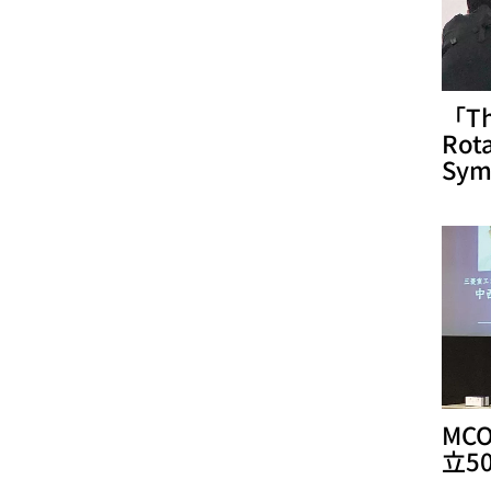
「Th
Rot
Sy
MC
立5