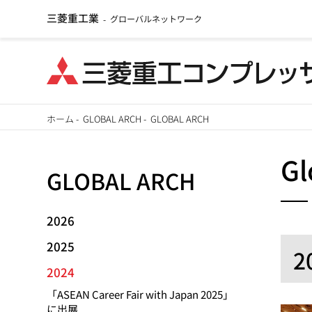
三菱重工業
グローバルネットワーク
-
メ
ホーム
-
GLOBAL ARCH
-
GLOBAL ARCH
イ
パ
ン
Gl
GLOBAL ARCH
ン
コ
ン
く
テ
2026
ず
ン
2025
2
ツ
2024
に
「ASEAN Career Fair with Japan 2025」
移
に出展