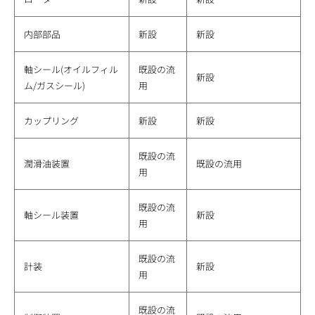
内部部品
新設
新設
軸シール(オイルフィル
既設の流
新設
ム/ガスシール)
用
カップリング
新設
新設
既設の流
潤滑油装置
既設の流用
用
既設の流
軸シール装置
新設
用
既設の流
計装
新設
用
既設の流