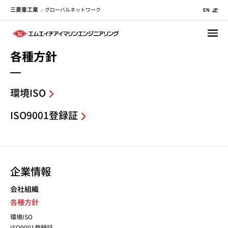
三菱重工業
グローバルネットワーク
メ
-
EN
JP
イ
ン
コ
各種方針
ン
テ
ン
環境ISO
ツ
に
ISO9001登録証
移
動
企業情報
会社組織
各種方針
環境ISO
ISO9001登録証