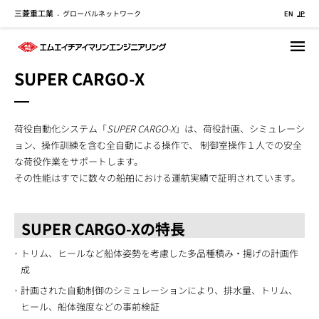
三菱重工業
グローバルネットワーク
メ
-
EN
JP
イ
ン
コ
SUPER CARGO-X
ン
テ
ン
荷役自動化システム「
SUPER CARGO-X
」は、荷役計画、シミュレーシ
ツ
ョン、操作訓練を含む全自動による操作で、 制御室操作１人での安全
に
な荷役作業をサポートします。
移
その性能はすでに数々の船舶における運航実績で証明されています。
動
SUPER CARGO-Xの特長
トリム、ヒールなど船体姿勢を考慮した多品種積み・揚げの計画作
成
計画された自動制御のシミュレーションにより、排水量、トリム、
ヒール、船体強度などの事前検証