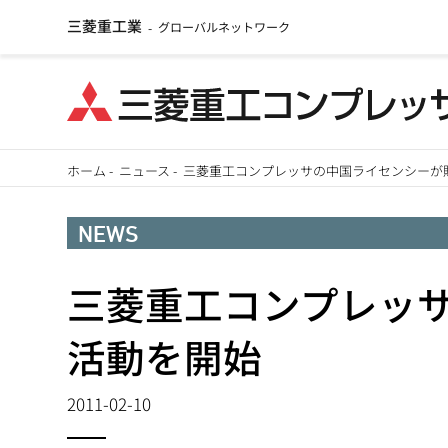
三菱重工業
グローバルネットワーク
-
メ
ホーム
-
ニュース
-
三菱重工コンプレッサの中国ライセンシーが
イ
パ
ン
NEWS
ン
コ
ン
三菱重工コンプレッ
く
テ
ず
活動を開始
ン
ツ
2011-02-10
に
移