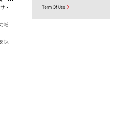
ッサ・
Term Of Use
力増
を採