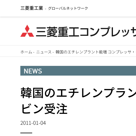
三菱重工業
グローバルネットワーク
-
メ
ホーム
-
ニュース
-
韓国のエチレンプラント能増 コンプレッサ
イ
パ
ン
NEWS
ン
コ
ン
韓国のエチレンプラン
く
テ
ず
ビン受注
ン
ツ
2011-01-04
に
移