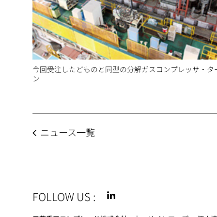
今回受注したどものと同型の分解ガスコンプレッサ・タ
ン
ニュース一覧
FOLLOW US
: