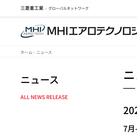
三菱重工業
グローバルネットワーク
-
メ
ホーム
-
ニュース
イ
パ
ン
ニ
ニュース
ン
コ
ン
く
テ
ALL NEWS RELEASE
NEWS
ず
ン
20
NAVIGATION
ツ
に
7月
移