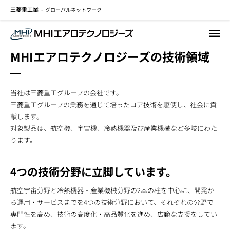
三菱重工業
グローバルネットワーク
メ
-
イ
ン
コ
MHIエアロテクノロジーズの技術領域
ン
テ
ン
当社は三菱重工グループの会社です。
ツ
三菱重工グループの業務を通じて培ったコア技術を駆使し、社会に貢
に
献します。
移
対象製品は、航空機、宇宙機、冷熱機器及び産業機械など多岐にわた
動
ります。
4つの技術分野に立脚しています。
航空宇宙分野と冷熱機器・産業機械分野の2本の柱を中心に、開発か
ら運用・サービスまでを4つの技術分野において、それぞれの分野で
専門性を高め、技術の高度化・高品質化を進め、広範な支援をしてい
ます。