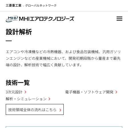
三菱重工業
グローバルネットワーク
メ
-
イ
ン
コ
設計解析
ン
テ
ン
エアコンや冷凍機などの冷熱機器、および食品包装機械、汎用ガソリ
ツ
ンエンジンなどの産業機械において、開発初期段階から量産まで最先
に
端の設計、解析技術で幅広く貢献しています。
移
動
技術一覧
3次元設計
電子機器・ソフトウェア開発
解析・シミュレーション
技術領域全体の流れはこちら