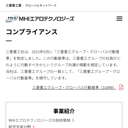
三菱重工業
グローバルネットワーク
メ
-
イ
ン
コ
コンプライアンス
ン
テ
ン
三菱重工社は、2015年5月に「三菱重工グループ・グローバル行動基
ツ
準」を制定しました。この行動基準は、三菱重工グループの社員がど
に
のように行動すべきかというグループ共通の規範を規定しています。
移
当社は、三菱重工グループの一員として、「三菱重工グループ・グロ
動
ーバル行動基準」を順守しています。
三菱重工グループ・グローバル行動基準（3.6MB）
事業紹介
MHIエアロテクノロジーズの技術領域
航空宇宙分野